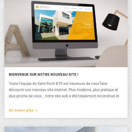
BIENVENUE SUR NOTRE NOUVEAU SITE !
Toute l'équipe de Saint Roch BTP est heureuse de vous faire
découvrir son nouveau site internet. Plus moderne, plus pratique et
plus proche de vous… notre site web a été totalement reconstruit et
repensé. Ce dernier s'adapte désormais sur toutes les tailles d'écran,
l'ergonomie s'adapte parfaitement à votre smartphone ou tablette.
A propos de Bienvenue sur notre nouveau site !
En savoir plus
L’accès à l’information y est simplifié. Le site est constitué d’accès
rapides clairement identifiables vers nos différentes rubriques. Les
réalisations de logements collectifs ou individuels sont détaillées et