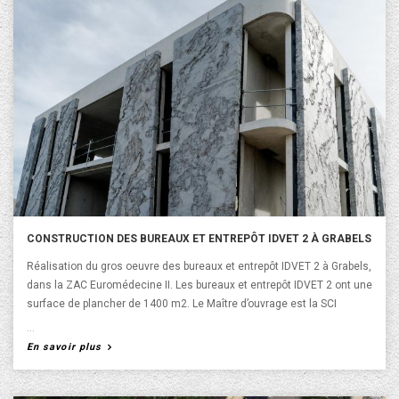
dotées d'informations pratiques. N'hésitez pas à partager notre
nouveau site, bonne visite !
CONSTRUCTION DES BUREAUX ET ENTREPÔT IDVET 2 À GRABELS
Réalisation du gros oeuvre des bureaux et entrepôt IDVET 2 à Grabels,
dans la ZAC Euromédecine II. Les bureaux et entrepôt IDVET 2 ont une
surface de plancher de 1400 m2. Le Maître d’ouvrage est la SCI
EFFATA et l'architecte est Emmanuelle NAVARRO.
A propos de Construction des bureaux et entrepôt
En savoir plus
IDVET 2 à Grabels