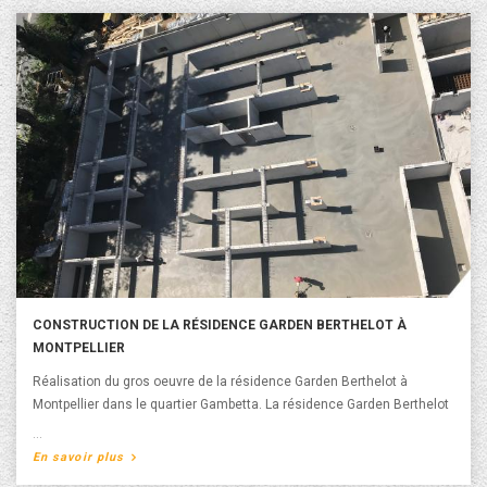
CONSTRUCTION DE LA RÉSIDENCE GARDEN BERTHELOT À
MONTPELLIER
Réalisation du gros oeuvre de la résidence Garden Berthelot à
Montpellier dans le quartier Gambetta. La résidence Garden Berthelot
est une résidence de 43 logements collectifs et d'une surface de
plancher de 4300 m2. Les Maîtres d’ouvrage sont Magali Carrillo et
A propos de Construction de la Résidence Garden
En savoir plus
Les Villages d’Or. L'architecte est Kubik. La livraison de la résidence
Berthelot à Montpellier