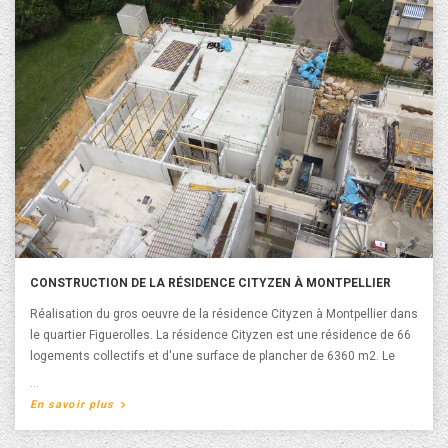
CONSTRUCTION DE LA RÉSIDENCE CITYZEN À MONTPELLIER
Réalisation du gros oeuvre de la résidence Cityzen à Montpellier dans
le quartier Figuerolles. La résidence Cityzen est une résidence de 66
logements collectifs et d'une surface de plancher de 6360 m2. Le
Maître d’ouvrage est Bacotec et l'architecte est l'Atelier Rio Concept
Architecture. La livraison de la résidence Cityzen est prévue en 2019.
A propos de Construction de la Résidence Cityzen à
En savoir plus
Montpellier