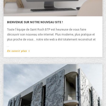
BIENVENUE SUR NOTRE NOUVEAU SITE !
Toute l'équipe de Saint Roch BTP est heureuse de vous faire
découvrir son nouveau site internet. Plus moderne, plus pratique et
plus proche de vous… notre site web a été totalement reconstruit et
repensé. Ce dernier s'adapte désormais sur toutes les tailles d'écran,
l'ergonomie s'adapte parfaitement à votre smartphone ou tablette.
A propos de Bienvenue sur notre nouveau site !
En savoir plus
L’accès à l’information y est simplifié. Le site est constitué d’accès
rapides clairement identifiables vers nos différentes rubriques. Les
réalisations de logements collectifs ou individuels sont détaillées et
dotées d'informations pratiques. N'hésitez pas à partager notre
nouveau site, bonne visite !