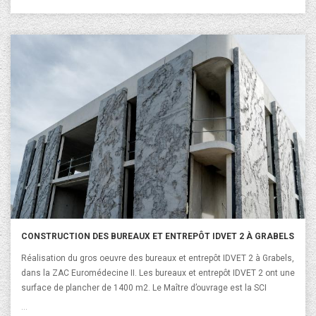
L’accès à l’information y est simplifié. Le site est constitué d’accès
rapides clairement identifiables vers nos différentes rubriques. Les
réalisations de logements collectifs ou individuels sont détaillées et
dotées d'informations pratiques. N'hésitez pas à partager notre
nouveau site, bonne visite !
CONSTRUCTION DES BUREAUX ET ENTREPÔT IDVET 2 À GRABELS
Réalisation du gros oeuvre des bureaux et entrepôt IDVET 2 à Grabels,
dans la ZAC Euromédecine II. Les bureaux et entrepôt IDVET 2 ont une
surface de plancher de 1400 m2. Le Maître d’ouvrage est la SCI
EFFATA et l'architecte est Emmanuelle NAVARRO.