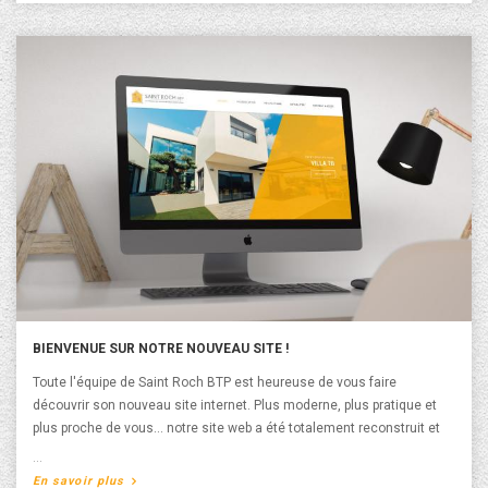
BIENVENUE SUR NOTRE NOUVEAU SITE !
Toute l'équipe de Saint Roch BTP est heureuse de vous faire
découvrir son nouveau site internet. Plus moderne, plus pratique et
plus proche de vous… notre site web a été totalement reconstruit et
repensé. Ce dernier s'adapte désormais sur toutes les tailles d'écran,
l'ergonomie s'adapte parfaitement à votre smartphone ou tablette.
A propos de Bienvenue sur notre nouveau site !
En savoir plus