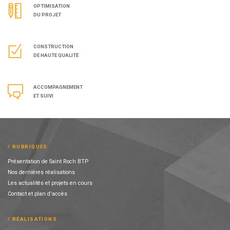
OPTIMISATION
DU PROJET
CONSTRUCTION
DE HAUTE QUALITÉ
ACCOMPAGNEMENT
ET SUIVI
RUBRIQUES
Présentation de Saint Roch BTP
Nos dernières réalisations
Les actualités et projets en cours
Contact et plan d'accès
RÉALISATIONS