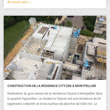
A propos de Construction des bureaux et entrepôt
En savoir plus
IDVET 2 à Grabels
CONSTRUCTION DE LA RÉSIDENCE CITYZEN À MONTPELLIER
Réalisation du gros oeuvre de la résidence Cityzen à Montpellier dans
le quartier Figuerolles. La résidence Cityzen est une résidence de 66
logements collectifs et d'une surface de plancher de 6360 m2. Le
Maître d’ouvrage est Bacotec et l'architecte est l'Atelier Rio Concept