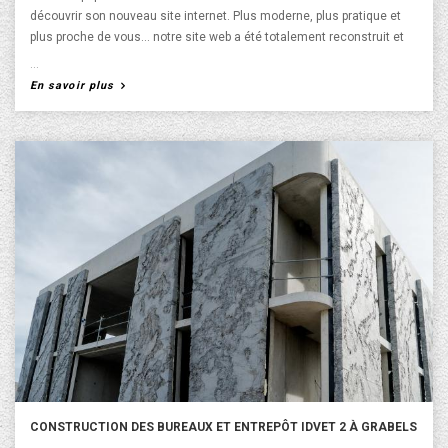
découvrir son nouveau site internet. Plus moderne, plus pratique et
plus proche de vous… notre site web a été totalement reconstruit et
repensé. Ce dernier s'adapte désormais sur toutes les tailles d'écran,
l'ergonomie s'adapte parfaitement à votre smartphone ou tablette.
A propos de Bienvenue sur notre nouveau site !
En savoir plus
L’accès à l’information y est simplifié. Le site est constitué d’accès
rapides clairement identifiables vers nos différentes rubriques. Les
réalisations de logements collectifs ou individuels sont détaillées et
dotées d'informations pratiques. N'hésitez pas à partager notre
nouveau site, bonne visite !
CONSTRUCTION DES BUREAUX ET ENTREPÔT IDVET 2 À GRABELS