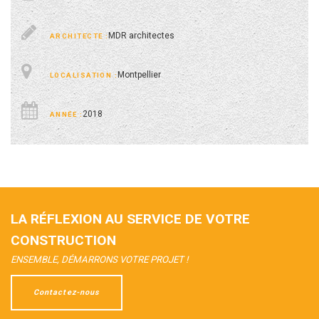
MDR architectes
Montpellier
2018
LA RÉFLEXION AU SERVICE DE VOTRE
CONSTRUCTION
ENSEMBLE, DÉMARRONS VOTRE PROJET !
Contactez-nous