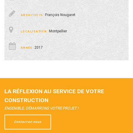
François Nougaret
Montpellier
2017
LA RÉFLEXION AU SERVICE DE VOTRE
CONSTRUCTION
ENSEMBLE, DÉMARRONS VOTRE PROJET !
Contactez-nous